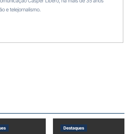
omunicação Cásper Líbero, há mais de 35 anos
o e telejornalismo.
ues
Destaques