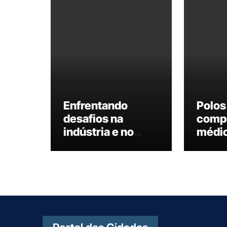
Enfrentando
Polos 
desafios na
comp
indústria e no
médic
crédito, interior
de po
de São Paulo
pesqu
avança e tem 50%
prem
da economia do
inter
estado
te: in
paulis
desta