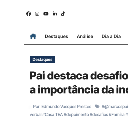
Skip
to
content
Destaques
Análise
Dia a Dia
Destaques
Pai destaca desafio
a importância da i
Por
Edmundo Vasques Prestes
#
@marcospai
verbal
#
Casa TEA
#
depoimento
#
desafios
#
Família
#