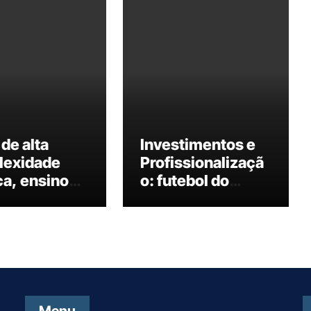
de alta
Investimentos e
lexidade
Profissionalizaçã
a, ensino
o: futebol do
nta e
interior paulista
isas
desponta no
iadas
cenário nacional
nacionalmen
terior
ta é
que na área
Menu