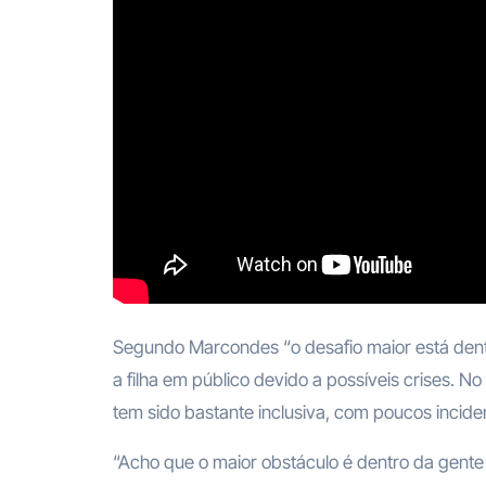
Segundo Marcondes “o desafio maior está dent
a filha em público devido a possíveis crises. N
tem sido bastante inclusiva, com poucos incide
“Acho que o maior obstáculo é dentro da gente