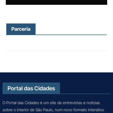
Trabalho (MPTSP): processo
judicial constatou responsabilidade
da empresa por condições análogas
à escravidão
Parceria
Portal das Cidades
O Portal das Cidades é um site de entrevistas e notícias
sobre o interior de São Paulo, num novo formato interativo