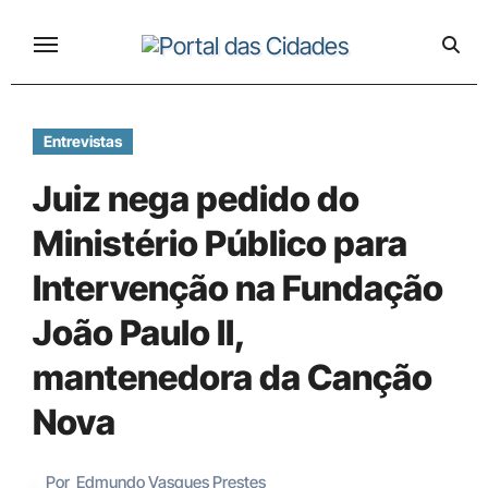
Skip
to
content
Entrevistas
Juiz nega pedido do
Ministério Público para
Intervenção na Fundação
João Paulo II,
mantenedora da Canção
Nova
Por
Edmundo Vasques Prestes