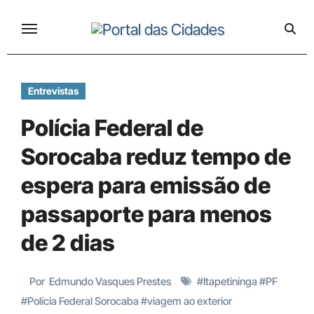
Skip
to
content
Entrevistas
Polícia Federal de
Sorocaba reduz tempo de
espera para emissão de
passaporte para menos
de 2 dias
Por
Edmundo Vasques Prestes
#
Itapetininga
#
PF
#
Polícia Federal Sorocaba
#
viagem ao exterior